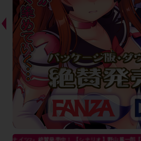
ックナイツ2』絶賛発売中！ 【シナリオ】野山風一郎【原画】斎